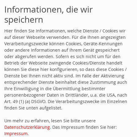
Informationen, die wir
speichern
Hier finden Sie Informationen, welche Dienste / Cookies wir
auf dieser Webseite verwenden. Für die Ihnen angezeigten
Verarbeitungszwecke können Cookies, Geräte-Kennungen
oder andere Informationen auf Ihrem Gerät gespeichert
oder abgerufen werden. Sofern es sich nicht um für den
RSS-Nachrichtenticker
Betrieb der Webseite zwingende Cookies/Dienste handelt
können Sie diese hier konfigurieren, so dass diese Cookies /
RSS ist für den schnellen Nachrichtenaustausch
Dienste bei Ihnen nicht aktiv sind. Im Falle der Aktivierung
entsprechender Dienste beinhaltet diese Zustimmung auch
gedacht. Der Inhalt sind lediglich die Überschriften
Ihre Einwilligung in die Übermittlung bestimmter
und kurze Anreißer. Um RSS optimal zu nutzen, wird
personenbezogener Daten in Drittländer, u.a. die USA, nach
ein spezielles Programm benötigt.
Art. 49 (1) (a) DSGVO. Die Verarbeitungszwecke im Einzelnen
finden Sie unten aufgelistet.
Moderne Browser bieten auch die Möglichkeit, RSS-
Dateien direkt im Browser zu nutzen.
Um mehr zu erfahren, lesen Sie bitte unsere
Datenschutzerklärung
. Das Impressum finden Sie hier:
Der Inhalt entspricht der Nachrichtenübersicht. Bilder
Impressum
.
werden nicht weitergegeben.