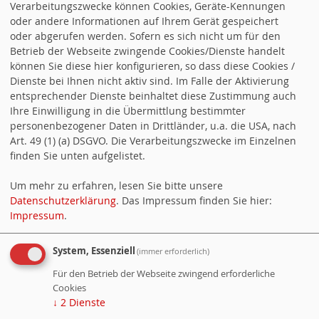
Verarbeitungszwecke können Cookies, Geräte-Kennungen
oder andere Informationen auf Ihrem Gerät gespeichert
oder abgerufen werden. Sofern es sich nicht um für den
Betrieb der Webseite zwingende Cookies/Dienste handelt
können Sie diese hier konfigurieren, so dass diese Cookies /
Dienste bei Ihnen nicht aktiv sind. Im Falle der Aktivierung
entsprechender Dienste beinhaltet diese Zustimmung auch
Ihre Einwilligung in die Übermittlung bestimmter
personenbezogener Daten in Drittländer, u.a. die USA, nach
Wahlprogramm für die
Art. 49 (1) (a) DSGVO. Die Verarbeitungszwecke im Einzelnen
finden Sie unten aufgelistet.
Landtagswahl 2026
Um mehr zu erfahren, lesen Sie bitte unsere
Datenschutzerklärung
. Das Impressum finden Sie hier:
Veröffentlicht am 25.01.2026
in Aktuelles
Impressum
.
Hier gehtś zum Wahlprogramm:
System, Essenziell
(immer erforderlich)
https://www.spd-bw.de/meldungen/spd-baden-
wuerttemberg-verabschiedet-wahlprogramm-fuer-
Für den Betrieb der Webseite zwingend erforderliche
2026-weil-es-um-dich-geht/
Cookies
↓
2
Dienste